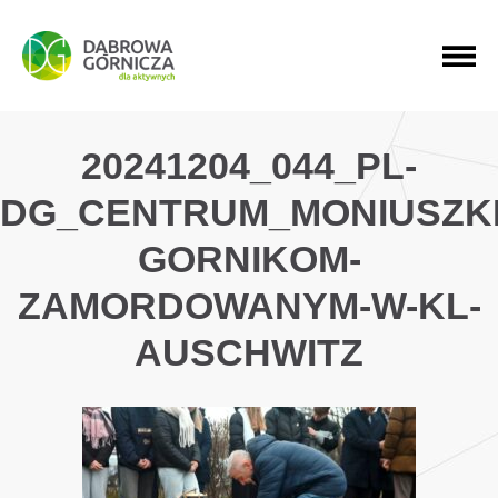
PRZEJDŹ DO MENU GŁÓWNEGO
PRZEJDŹ DO WYSZUKIWARKI
PRZEJDŹ DO TREŚCI
20241204_044_PL-
DG_CENTRUM_MONIUSZKI
GORNIKOM-
ZAMORDOWANYM-W-KL-
AUSCHWITZ