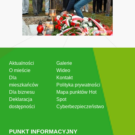
Aktualności
Galerie
O mieście
Wideo
Dla
Kontakt
mieszkańców
Polityka prywatności
Dla biznesu
Mapa punktów Hot
Deklaracja
Spot
dostępności
Cyberbezpieczeństwo
PUNKT INFORMACYJNY