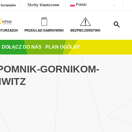
Polski
Skróty klawiszowe
STURZĄD24
PRZEGLĄD DĄBROWSKI
BEZPIECZEŃSTWO
DOŁĄCZ DO NAS
PLAN OGÓLNY
POMNIK-GORNIKOM-
WITZ