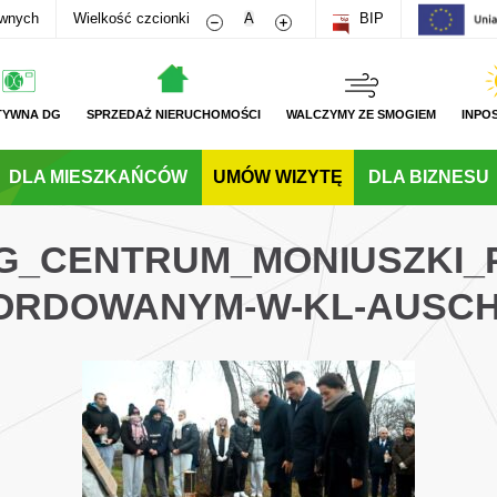
Zmniejsz rozmiar czcionki
Zwiększ rozmiar czcionki
awnych
Wielkość czcionki
A
BIP
TYWNA DG
SPRZEDAŻ NIERUCHOMOŚCI
WALCZYMY ZE SMOGIEM
INPO
DLA MIESZKAŃCÓW
UMÓW WIZYTĘ
DLA BIZNESU
-DG_CENTRUM_MONIUSZKI_
ORDOWANYM-W-KL-AUSCH