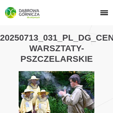
PRZEJDŹ DO MENU GŁÓWNEGO
PRZEJDŹ DO WYSZUKIWARKI
PRZEJDŹ DO TREŚCI
20250713_031_PL_DG_CE
WARSZTATY-
PSZCZELARSKIE