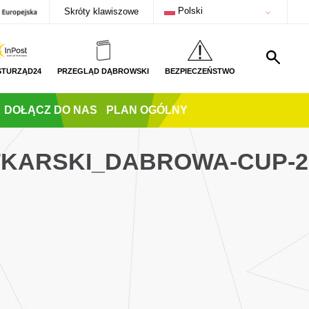
Polski
Skróty klawiszowe
STURZĄD24
PRZEGLĄD DĄBROWSKI
BEZPIECZEŃSTWO
DOŁĄCZ DO NAS
PLAN OGÓLNY
TKARSKI_DABROWA-CUP-2