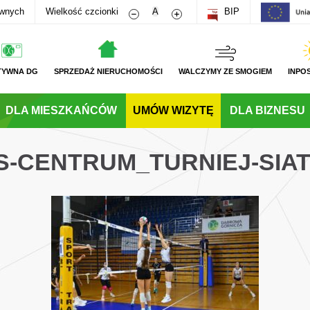
Zmniejsz rozmiar czcionki
Zwiększ rozmiar czcionki
awnych
Wielkość czcionki
A
BIP
TYWNA DG
SPRZEDAŻ NIERUCHOMOŚCI
WALCZYMY ZE SMOGIEM
INPO
DLA MIESZKAŃCÓW
UMÓW WIZYTĘ
DLA BIZNESU
WS-CENTRUM_TURNIEJ-SIA