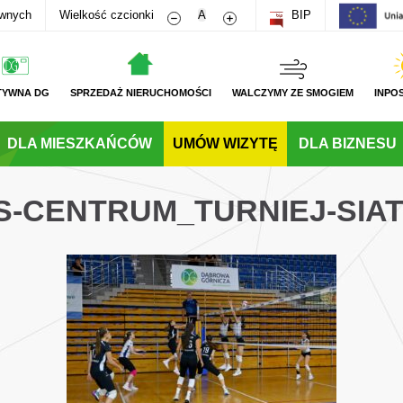
Zmniejsz rozmiar czcionki
Zwiększ rozmiar czcionki
awnych
Wielkość czcionki
A
BIP
TYWNA DG
SPRZEDAŻ NIERUCHOMOŚCI
WALCZYMY ZE SMOGIEM
INPO
DLA MIESZKAŃCÓW
UMÓW WIZYTĘ
DLA BIZNESU
WS-CENTRUM_TURNIEJ-SIA