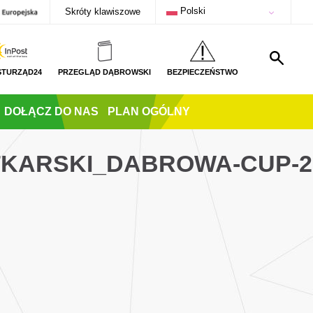
Polski
Skróty klawiszowe
STURZĄD24
PRZEGLĄD DĄBROWSKI
BEZPIECZEŃSTWO
DOŁĄCZ DO NAS
PLAN OGÓLNY
TKARSKI_DABROWA-CUP-2