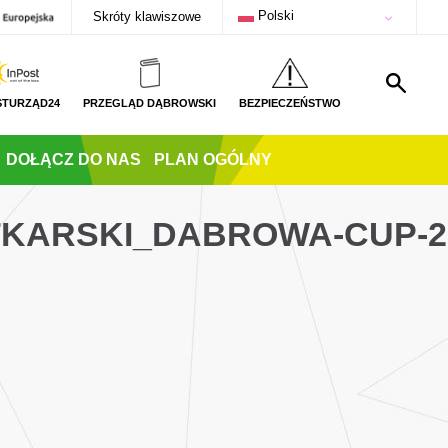
Polski
Skróty klawiszowe
STURZĄD24
PRZEGLĄD DĄBROWSKI
BEZPIECZEŃSTWO
DOŁĄCZ DO NAS
PLAN OGÓLNY
TKARSKI_DABROWA-CUP-2