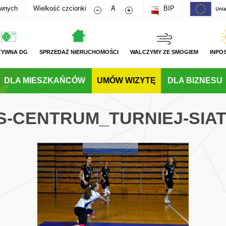
Zmniejsz rozmiar czcionki
Zwiększ rozmiar czcionki
awnych
Wielkość czcionki
A
BIP
TYWNA DG
SPRZEDAŻ NIERUCHOMOŚCI
WALCZYMY ZE SMOGIEM
INPO
DLA MIESZKAŃCÓW
UMÓW WIZYTĘ
DLA BIZNESU
WS-CENTRUM_TURNIEJ-SIA