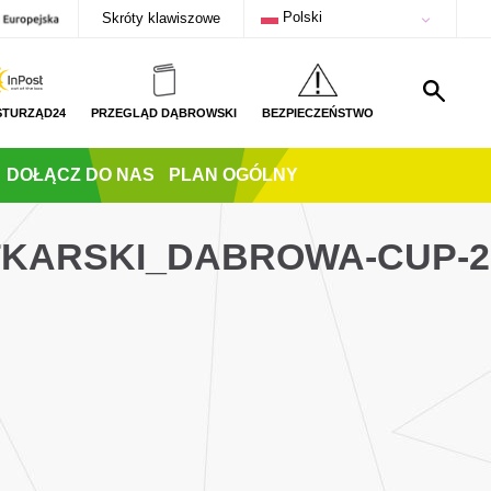
Polski
Skróty klawiszowe
STURZĄD24
PRZEGLĄD DĄBROWSKI
BEZPIECZEŃSTWO
DOŁĄCZ DO NAS
PLAN OGÓLNY
TKARSKI_DABROWA-CUP-2