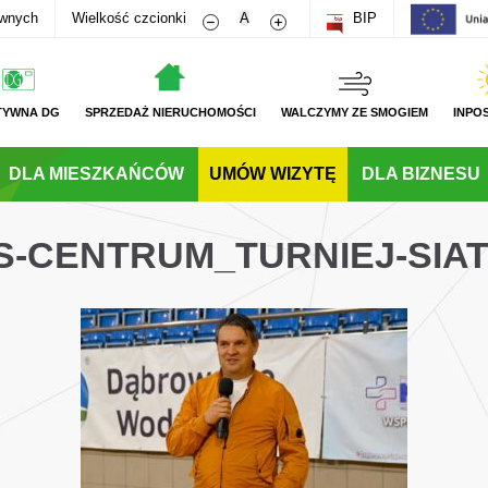
Zmniejsz rozmiar czcionki
Zwiększ rozmiar czcionki
awnych
Wielkość czcionki
A
BIP
TYWNA DG
SPRZEDAŻ NIERUCHOMOŚCI
WALCZYMY ZE SMOGIEM
INPO
DLA MIESZKAŃCÓW
UMÓW WIZYTĘ
DLA BIZNESU
WS-CENTRUM_TURNIEJ-SIA