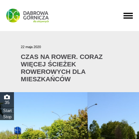
PRZEJDŹ DO MENU GŁÓWNEGO
PRZEJDŹ DO WYSZUKIWARKI
PRZEJDŹ DO TREŚCI
22 maja 2020
CZAS NA ROWER. CORAZ
WIĘCEJ ŚCIEŻEK
ROWEROWYCH DLA
MIESZKAŃCÓW
35
Start
Stop