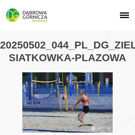
PRZEJDŹ DO MENU GŁÓWNEGO
PRZEJDŹ DO WYSZUKIWARKI
PRZEJDŹ DO TREŚCI
20250502_044_PL_DG_ZIE
SIATKOWKA-PLAZOWA