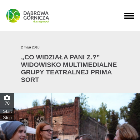
PRZEJDŹ DO MENU GŁÓWNEGO
PRZEJDŹ DO WYSZUKIWARKI
PRZEJDŹ DO TREŚCI
2 maja 2018
„CO WIDZIAŁA PANI Z.?”
WIDOWISKO MULTIMEDIALNE
GRUPY TEATRALNEJ PRIMA
SORT
70
Start
Stop