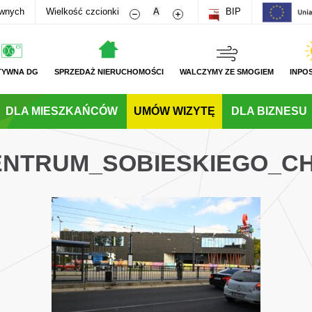
Zmniejsz rozmiar czcionki
Zwiększ rozmiar czcionki
awnych
Wielkość czcionki
A
BIP
TYWNA DG
SPRZEDAŻ NIERUCHOMOŚCI
WALCZYMY ZE SMOGIEM
INPO
DLA MIESZKAŃCÓW
UMÓW WIZYTĘ
DLA BIZNESU
CENTRUM_SOBIESKIEGO_