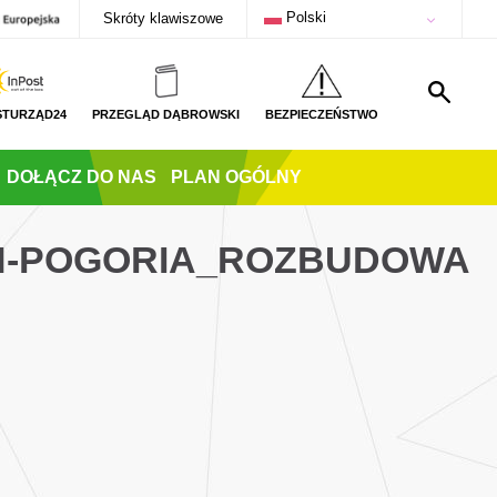
Polski
Skróty klawiszowe
STURZĄD24
PRZEGLĄD DĄBROWSKI
BEZPIECZEŃSTWO
DOŁĄCZ DO NAS
PLAN OGÓLNY
CH-POGORIA_ROZBUDOWA