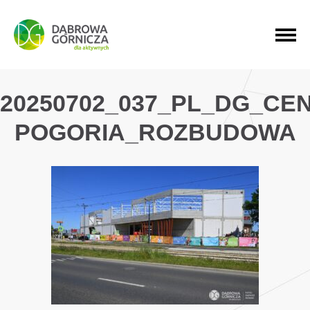
PRZEJDŹ DO MENU GŁÓWNEGO
PRZEJDŹ DO WYSZUKIWARKI
PRZEJDŹ DO TREŚCI
20250702_037_PL_DG_CE
POGORIA_ROZBUDOWA