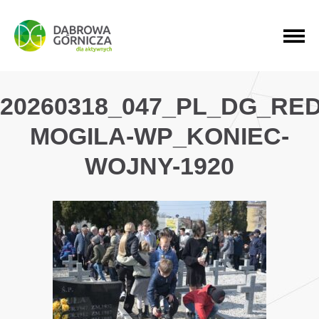
PRZEJDŹ DO MENU GŁÓWNEGO
PRZEJDŹ DO WYSZUKIWARKI
PRZEJDŹ DO TREŚCI
20260318_047_PL_DG_RE
MOGILA-WP_KONIEC-
WOJNY-1920