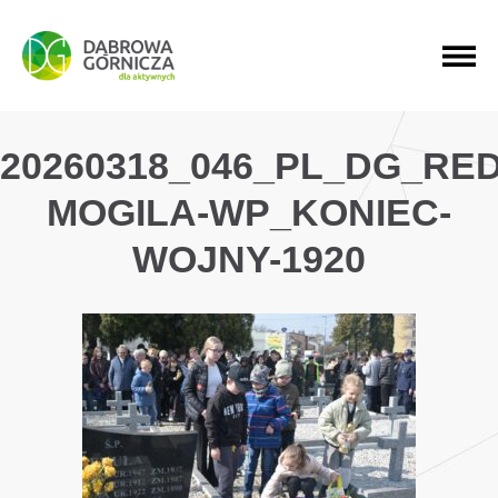
PRZEJDŹ DO MENU GŁÓWNEGO
PRZEJDŹ DO WYSZUKIWARKI
PRZEJDŹ DO TREŚCI
20260318_046_PL_DG_RE
MOGILA-WP_KONIEC-
WOJNY-1920