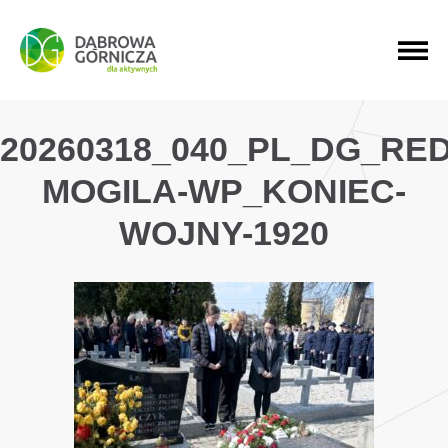
PRZEJDŹ DO MENU GŁÓWNEGO
PRZEJDŹ DO WYSZUKIWARKI
PRZEJDŹ DO TREŚCI
20260318_040_PL_DG_RE
MOGILA-WP_KONIEC-
WOJNY-1920