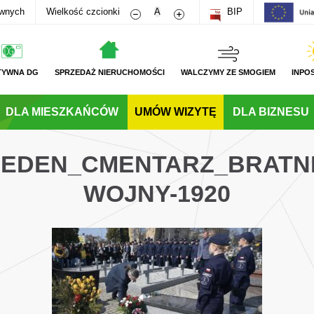
Zmniejsz rozmiar czcionki
Zwiększ rozmiar czcionki
awnych
Wielkość czcionki
A
BIP
TYWNA DG
SPRZEDAŻ NIERUCHOMOŚCI
WALCZYMY ZE SMOGIEM
INPO
DLA MIESZKAŃCÓW
UMÓW WIZYTĘ
DLA BIZNESU
_REDEN_CMENTARZ_BRATNI
WOJNY-1920