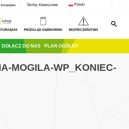
Polski
Skróty klawiszowe
STURZĄD24
PRZEGLĄD DĄBROWSKI
BEZPIECZEŃSTWO
DOŁĄCZ DO NAS
PLAN OGÓLNY
A-MOGILA-WP_KONIEC-