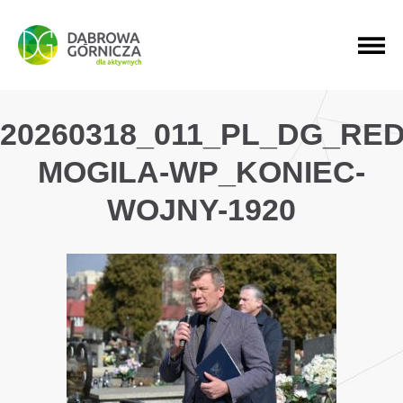
PRZEJDŹ DO MENU GŁÓWNEGO
PRZEJDŹ DO WYSZUKIWARKI
PRZEJDŹ DO TREŚCI
20260318_011_PL_DG_RE
MOGILA-WP_KONIEC-
WOJNY-1920