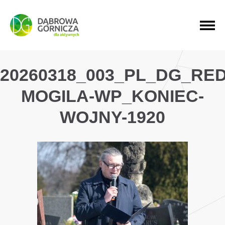
PRZEJDŹ DO MENU GŁÓWNEGO
PRZEJDŹ DO WYSZUKIWARKI
PRZEJDŹ DO TREŚCI
20260318_003_PL_DG_RE
MOGILA-WP_KONIEC-
WOJNY-1920