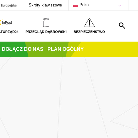
Polski
Skróty klawiszowe
STURZĄD24
PRZEGLĄD DĄBROWSKI
BEZPIECZEŃSTWO
DOŁĄCZ DO NAS
PLAN OGÓLNY