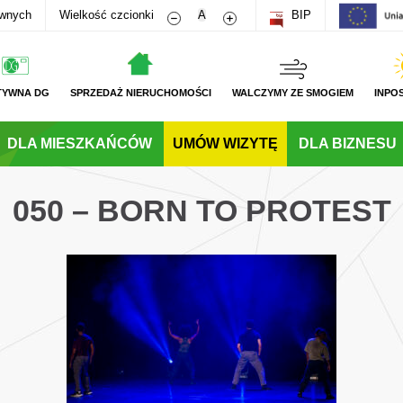
Zmniejsz rozmiar czcionki
Zwiększ rozmiar czcionki
awnych
Wielkość czcionki
A
BIP
TYWNA DG
SPRZEDAŻ NIERUCHOMOŚCI
WALCZYMY ZE SMOGIEM
INPO
DLA MIESZKAŃCÓW
UMÓW WIZYTĘ
DLA BIZNESU
050 – BORN TO PROTEST