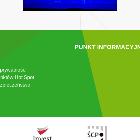
PUNKT INFORMACYJ
 prywatności
nktów Hot Spot
zpieczeństwo