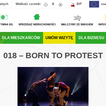
Zmniejsz rozmiar czcionki
Zwiększ rozmiar czcionki
awnych
Wielkość czcionki
A
BIP
TYWNA DG
SPRZEDAŻ NIERUCHOMOŚCI
WALCZYMY ZE SMOGIEM
INPO
DLA MIESZKAŃCÓW
UMÓW WIZYTĘ
DLA BIZNESU
018 – BORN TO PROTEST