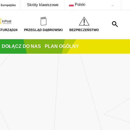
Polski
Skróty klawiszowe
STURZĄD24
PRZEGLĄD DĄBROWSKI
BEZPIECZEŃSTWO
DOŁĄCZ DO NAS
PLAN OGÓLNY