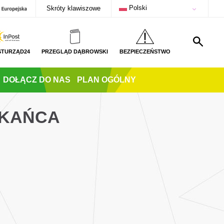
Polski
Skróty klawiszowe
STURZĄD24
PRZEGLĄD DĄBROWSKI
BEZPIECZEŃSTWO
DOŁĄCZ DO NAS
PLAN OGÓLNY
ZKAŃCA