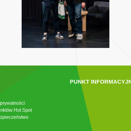
PUNKT INFORMACYJ
 prywatności
nktów Hot Spot
zpieczeństwo