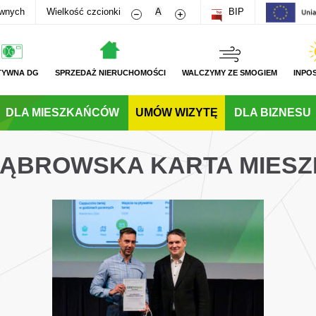
Zmniejsz rozmiar czcionki
Zwiększ rozmiar czcionki
awnych
Wielkość czcionki
A
BIP
TYWNA DG
SPRZEDAŻ NIERUCHOMOŚCI
WALCZYMY ZE SMOGIEM
INPO
DLA MIESZKAŃCÓW
UMÓW WIZYTĘ
DLA BIZNESU
 DĄBROWSKA KARTA MIES