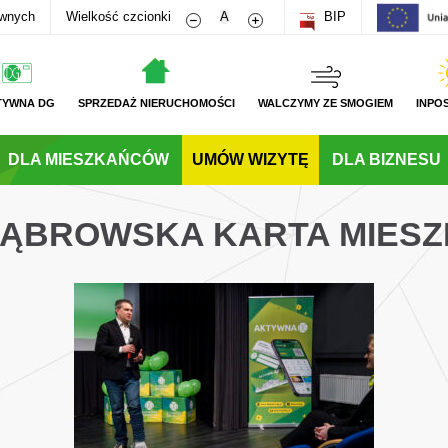
Zmniejsz rozmiar czcionki
Zwiększ rozmiar czcionki
awnych
Wielkość czcionki
A
BIP
TYWNA DG
SPRZEDAŻ NIERUCHOMOŚCI
WALCZYMY ZE SMOGIEM
INPO
DLA MIESZKAŃCÓW
UMÓW WIZYTĘ
DLA BIZNESU
 DĄBROWSKA KARTA MIES