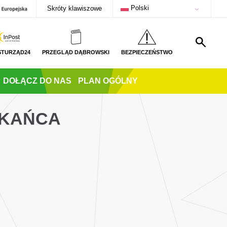
Polski
Skróty klawiszowe
STURZĄD24
PRZEGLĄD DĄBROWSKI
BEZPIECZEŃSTWO
DOŁĄCZ DO NAS
PLAN OGÓLNY
ZKAŃCA