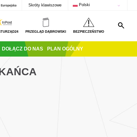
Polski
Skróty klawiszowe
STURZĄD24
PRZEGLĄD DĄBROWSKI
BEZPIECZEŃSTWO
DOŁĄCZ DO NAS
PLAN OGÓLNY
ZKAŃCA