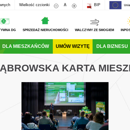
Zmniejsz rozmiar czcionki
Zwiększ rozmiar czcionki
awnych
Wielkość czcionki
A
BIP
TYWNA DG
SPRZEDAŻ NIERUCHOMOŚCI
WALCZYMY ZE SMOGIEM
INPO
DLA MIESZKAŃCÓW
UMÓW WIZYTĘ
DLA BIZNESU
 DĄBROWSKA KARTA MIES