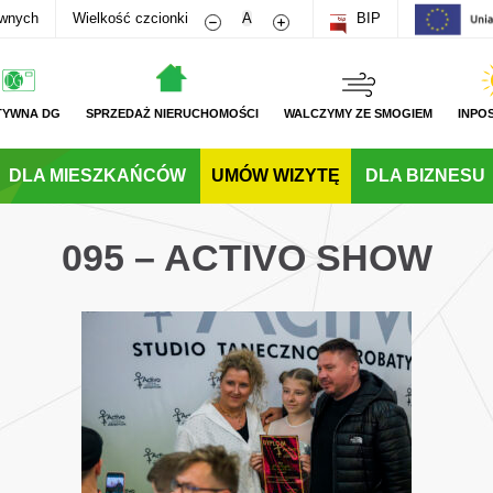
Zmniejsz rozmiar czcionki
Zwiększ rozmiar czcionki
awnych
Wielkość czcionki
A
BIP
TYWNA DG
SPRZEDAŻ NIERUCHOMOŚCI
WALCZYMY ZE SMOGIEM
INPO
DLA MIESZKAŃCÓW
UMÓW WIZYTĘ
DLA BIZNESU
095 – ACTIVO SHOW