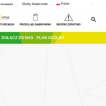
Polski
Skróty klawiszowe
STURZĄD24
PRZEGLĄD DĄBROWSKI
BEZPIECZEŃSTWO
DOŁĄCZ DO NAS
PLAN OGÓLNY