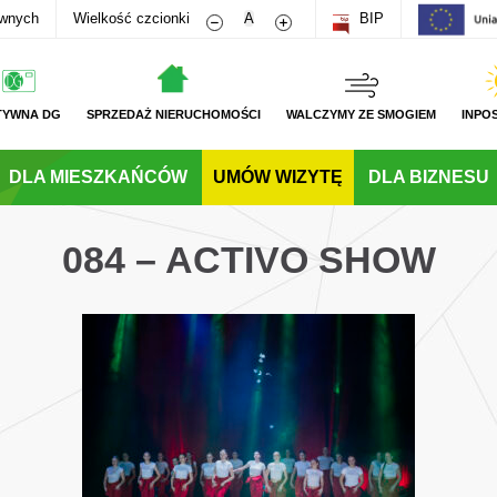
Zmniejsz rozmiar czcionki
Zwiększ rozmiar czcionki
awnych
Wielkość czcionki
A
BIP
TYWNA DG
SPRZEDAŻ NIERUCHOMOŚCI
WALCZYMY ZE SMOGIEM
INPO
DLA MIESZKAŃCÓW
UMÓW WIZYTĘ
DLA BIZNESU
084 – ACTIVO SHOW