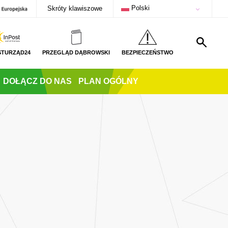
Polski
Skróty klawiszowe
STURZĄD24
PRZEGLĄD DĄBROWSKI
BEZPIECZEŃSTWO
DOŁĄCZ DO NAS
PLAN OGÓLNY