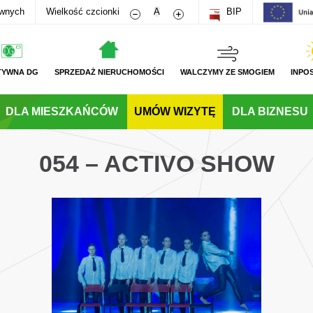
Zmniejsz rozmiar czcionki
Zwiększ rozmiar czcionki
awnych
Wielkość czcionki
A
BIP
TYWNA DG
SPRZEDAŻ NIERUCHOMOŚCI
WALCZYMY ZE SMOGIEM
INPO
DLA MIESZKAŃCÓW
UMÓW WIZYTĘ
DLA BIZNESU
054 – ACTIVO SHOW