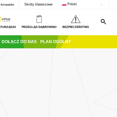
Polski
Skróty klawiszowe
STURZĄD24
PRZEGLĄD DĄBROWSKI
BEZPIECZEŃSTWO
DOŁĄCZ DO NAS
PLAN OGÓLNY