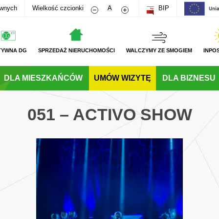
Zmniejsz rozmiar czcionki
Zwiększ rozmiar czcionki
awnych
Wielkość czcionki
A
BIP
TYWNA DG
SPRZEDAŻ NIERUCHOMOŚCI
WALCZYMY ZE SMOGIEM
INPO
DLA MIESZKAŃCÓW
UMÓW WIZYTĘ
DLA BIZNESU
051 – ACTIVO SHOW