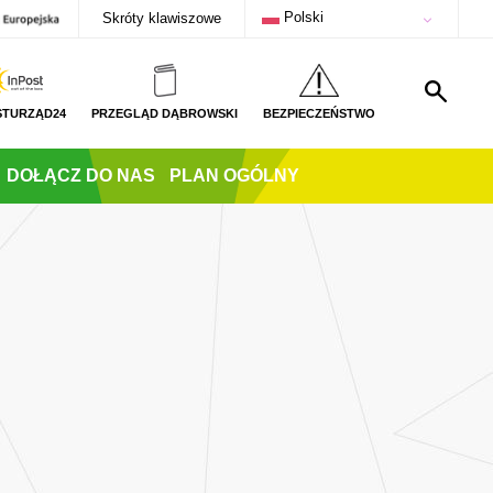
Polski
Skróty klawiszowe
STURZĄD24
PRZEGLĄD DĄBROWSKI
BEZPIECZEŃSTWO
DOŁĄCZ DO NAS
PLAN OGÓLNY