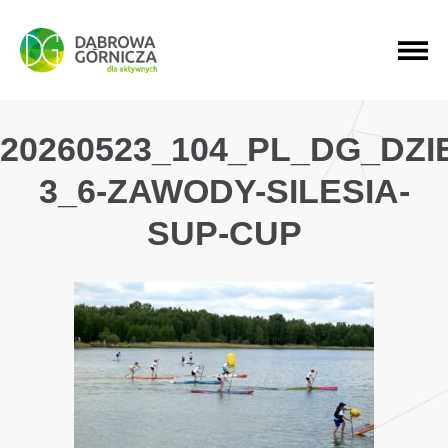
PRZEJDŹ DO MENU GŁÓWNEGO
PRZEJDŹ DO WYSZUKIWARKI
PRZEJDŹ DO TREŚCI
20260523_104_PL_DG_DZ
3_6-ZAWODY-SILESIA-
SUP-CUP