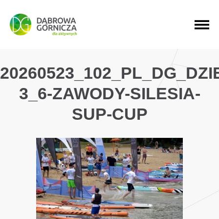
PRZEJDŹ DO MENU GŁÓWNEGO
PRZEJDŹ DO WYSZUKIWARKI
PRZEJDŹ DO TREŚCI
20260523_102_PL_DG_DZ
3_6-ZAWODY-SILESIA-
SUP-CUP