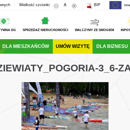
Zmniejsz rozmiar czcionki
Zwiększ rozmiar czcionki
awnych
Wielkość czcionki
A
BIP
TYWNA DG
SPRZEDAŻ NIERUCHOMOŚCI
WALCZYMY ZE SMOGIEM
INPO
DLA MIESZKAŃCÓW
UMÓW WIZYTĘ
DLA BIZNESU
ZIEWIATY_POGORIA-3_6-Z