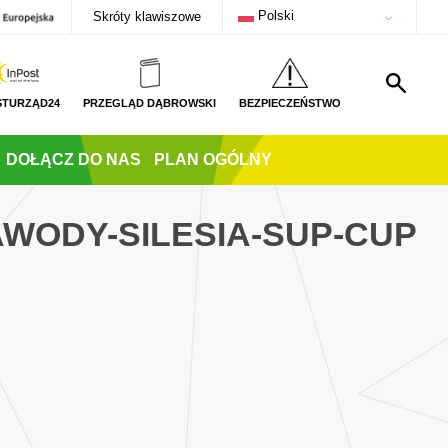
Polski
Skróty klawiszowe
STURZĄD24
PRZEGLĄD DĄBROWSKI
BEZPIECZEŃSTWO
DOŁĄCZ DO NAS
PLAN OGÓLNY
AWODY-SILESIA-SUP-CUP