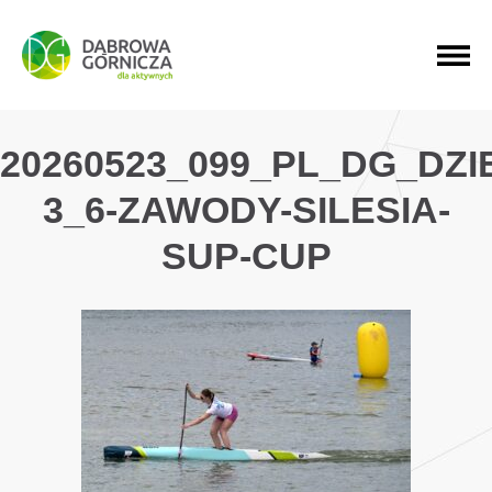
PRZEJDŹ DO MENU GŁÓWNEGO
PRZEJDŹ DO WYSZUKIWARKI
PRZEJDŹ DO TREŚCI
20260523_099_PL_DG_DZ
3_6-ZAWODY-SILESIA-
SUP-CUP