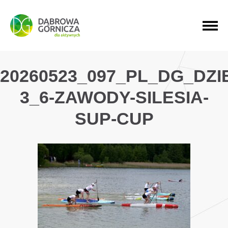
PRZEJDŹ DO MENU GŁÓWNEGO
PRZEJDŹ DO WYSZUKIWARKI
PRZEJDŹ DO TREŚCI
20260523_097_PL_DG_DZ
3_6-ZAWODY-SILESIA-
SUP-CUP