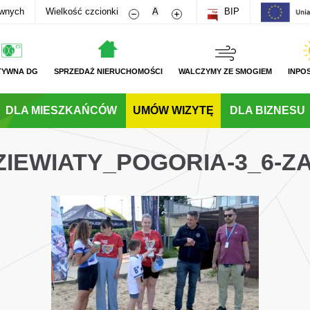
Zmniejsz rozmiar czcionki
Zwiększ rozmiar czcionki
awnych
Wielkość czcionki
A
BIP
TYWNA DG
SPRZEDAŻ NIERUCHOMOŚCI
WALCZYMY ZE SMOGIEM
INPO
DLA MIESZKAŃCÓW
UMÓW WIZYTĘ
DLA BIZNESU
ZIEWIATY_POGORIA-3_6-Z