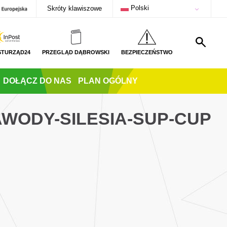
Polski
Skróty klawiszowe
STURZĄD24
PRZEGLĄD DĄBROWSKI
BEZPIECZEŃSTWO
DOŁĄCZ DO NAS
PLAN OGÓLNY
AWODY-SILESIA-SUP-CUP