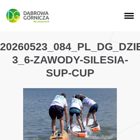
PRZEJDŹ DO MENU GŁÓWNEGO
PRZEJDŹ DO WYSZUKIWARKI
PRZEJDŹ DO TREŚCI
20260523_084_PL_DG_DZ
3_6-ZAWODY-SILESIA-
SUP-CUP