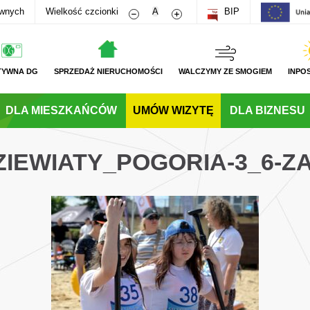
Zmniejsz rozmiar czcionki
Zwiększ rozmiar czcionki
awnych
Wielkość czcionki
A
BIP
TYWNA DG
SPRZEDAŻ NIERUCHOMOŚCI
WALCZYMY ZE SMOGIEM
INPO
DLA MIESZKAŃCÓW
UMÓW WIZYTĘ
DLA BIZNESU
ZIEWIATY_POGORIA-3_6-Z