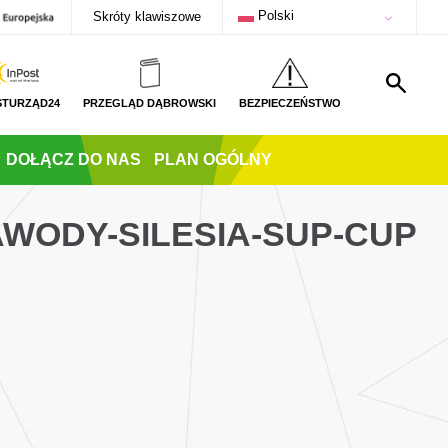
Polski
Skróty klawiszowe
STURZĄD24
PRZEGLĄD DĄBROWSKI
BEZPIECZEŃSTWO
DOŁĄCZ DO NAS
PLAN OGÓLNY
AWODY-SILESIA-SUP-CUP