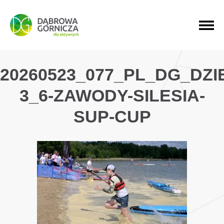
PRZEJDŹ DO MENU GŁÓWNEGO
PRZEJDŹ DO WYSZUKIWARKI
PRZEJDŹ DO TREŚCI
20260523_077_PL_DG_DZ
3_6-ZAWODY-SILESIA-
SUP-CUP