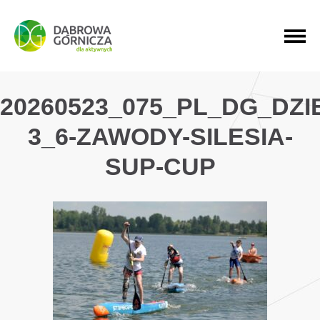
PRZEJDŹ DO MENU GŁÓWNEGO
PRZEJDŹ DO WYSZUKIWARKI
PRZEJDŹ DO TREŚCI
20260523_075_PL_DG_DZ
3_6-ZAWODY-SILESIA-
SUP-CUP