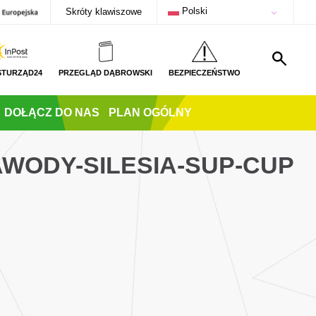
Polski
Skróty klawiszowe
STURZĄD24
PRZEGLĄD DĄBROWSKI
BEZPIECZEŃSTWO
DOŁĄCZ DO NAS
PLAN OGÓLNY
AWODY-SILESIA-SUP-CUP