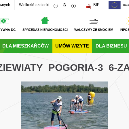
Zmniejsz rozmiar czcionki
Zwiększ rozmiar czcionki
awnych
Wielkość czcionki
A
BIP
TYWNA DG
SPRZEDAŻ NIERUCHOMOŚCI
WALCZYMY ZE SMOGIEM
INPO
DLA MIESZKAŃCÓW
UMÓW WIZYTĘ
DLA BIZNESU
ZIEWIATY_POGORIA-3_6-Z