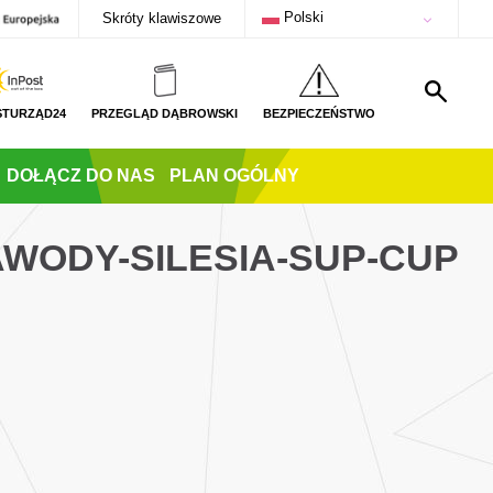
Polski
Skróty klawiszowe
STURZĄD24
PRZEGLĄD DĄBROWSKI
BEZPIECZEŃSTWO
DOŁĄCZ DO NAS
PLAN OGÓLNY
AWODY-SILESIA-SUP-CUP