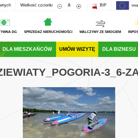
Zmniejsz rozmiar czcionki
Zwiększ rozmiar czcionki
awnych
Wielkość czcionki
A
BIP
TYWNA DG
SPRZEDAŻ NIERUCHOMOŚCI
WALCZYMY ZE SMOGIEM
INPO
DLA MIESZKAŃCÓW
UMÓW WIZYTĘ
DLA BIZNESU
ZIEWIATY_POGORIA-3_6-Z