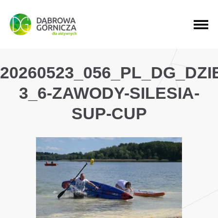
PRZEJDŹ DO MENU GŁÓWNEGO
PRZEJDŹ DO WYSZUKIWARKI
PRZEJDŹ DO TREŚCI
20260523_056_PL_DG_DZ
3_6-ZAWODY-SILESIA-
SUP-CUP