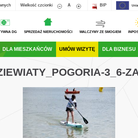
Zmniejsz rozmiar czcionki
Zwiększ rozmiar czcionki
awnych
Wielkość czcionki
A
BIP
TYWNA DG
SPRZEDAŻ NIERUCHOMOŚCI
WALCZYMY ZE SMOGIEM
INPO
DLA MIESZKAŃCÓW
UMÓW WIZYTĘ
DLA BIZNESU
ZIEWIATY_POGORIA-3_6-Z