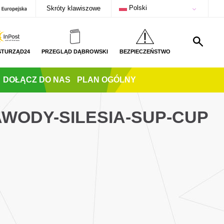
Polski
Skróty klawiszowe
STURZĄD24
PRZEGLĄD DĄBROWSKI
BEZPIECZEŃSTWO
DOŁĄCZ DO NAS
PLAN OGÓLNY
AWODY-SILESIA-SUP-CUP