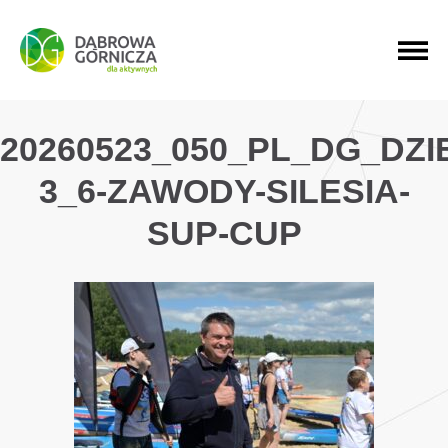
PRZEJDŹ DO MENU GŁÓWNEGO
PRZEJDŹ DO WYSZUKIWARKI
PRZEJDŹ DO TREŚCI
20260523_050_PL_DG_DZ
3_6-ZAWODY-SILESIA-
SUP-CUP