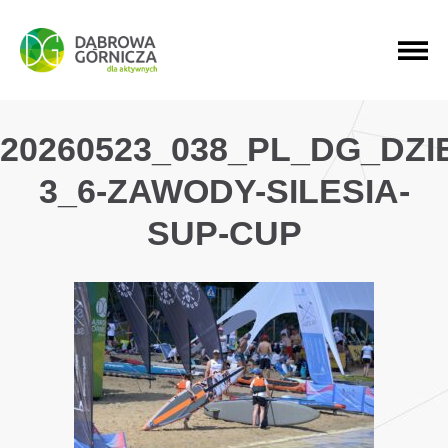
PRZEJDŹ DO MENU GŁÓWNEGO
PRZEJDŹ DO WYSZUKIWARKI
PRZEJDŹ DO TREŚCI
20260523_038_PL_DG_DZ
3_6-ZAWODY-SILESIA-
SUP-CUP