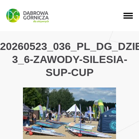
PRZEJDŹ DO MENU GŁÓWNEGO
PRZEJDŹ DO WYSZUKIWARKI
PRZEJDŹ DO TREŚCI
20260523_036_PL_DG_DZ
3_6-ZAWODY-SILESIA-
SUP-CUP