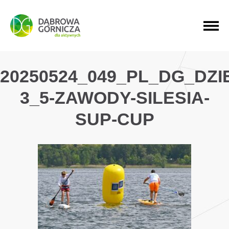
PRZEJDŹ DO MENU GŁÓWNEGO
PRZEJDŹ DO WYSZUKIWARKI
PRZEJDŹ DO TREŚCI
20250524_049_PL_DG_DZ
3_5-ZAWODY-SILESIA-
SUP-CUP