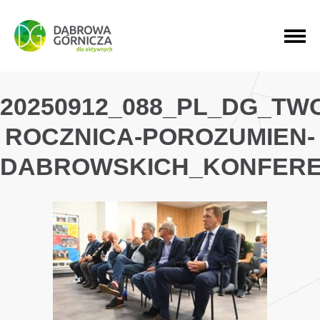
PRZEJDŹ DO MENU GŁÓWNEGO
PRZEJDŹ DO WYSZUKIWARKI
PRZEJDŹ DO TREŚCI
20250912_088_PL_DG_TW
ROCZNICA-POROZUMIEN-
DABROWSKICH_KONFER