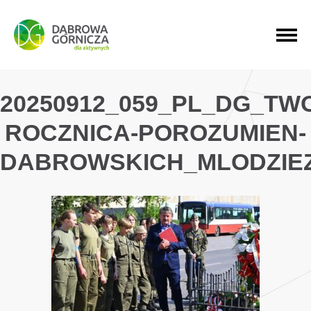
PRZEJDŹ DO MENU GŁÓWNEGO
PRZEJDŹ DO WYSZUKIWARKI
PRZEJDŹ DO TREŚCI
20250912_059_PL_DG_TW
ROCZNICA-POROZUMIEN-
DABROWSKICH_MLODZIE