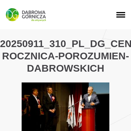
PRZEJDŹ DO MENU GŁÓWNEGO
PRZEJDŹ DO WYSZUKIWARKI
PRZEJDŹ DO TREŚCI
20250911_310_PL_DG_CE
ROCZNICA-POROZUMIEN-
DABROWSKICH