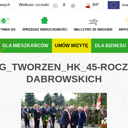
Zmniejsz rozmiar czcionki
Zwiększ rozmiar czcionki
awnych
Wielkość czcionki
A
BIP
TYWNA DG
SPRZEDAŻ NIERUCHOMOŚCI
WALCZYMY ZE SMOGIEM
INPO
DLA MIESZKAŃCÓW
UMÓW WIZYTĘ
DLA BIZNESU
_DG_TWORZEN_HK_45-ROCZ
DABROWSKICH