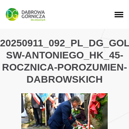
PRZEJDŹ DO MENU GŁÓWNEGO
PRZEJDŹ DO WYSZUKIWARKI
PRZEJDŹ DO TREŚCI
20250911_092_PL_DG_GO
SW-ANTONIEGO_HK_45-
ROCZNICA-POROZUMIEN-
DABROWSKICH